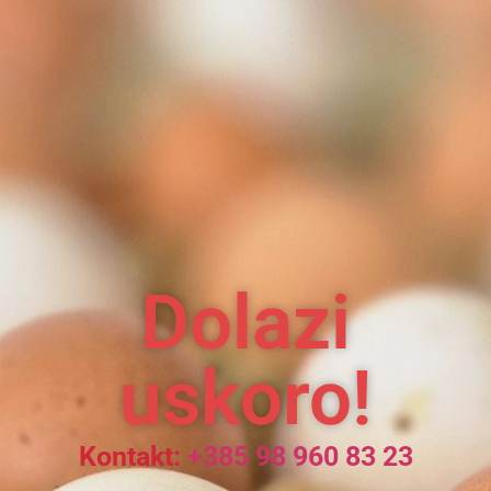
Dolazi
uskoro!
Kontakt:
+385 98 960 83 23